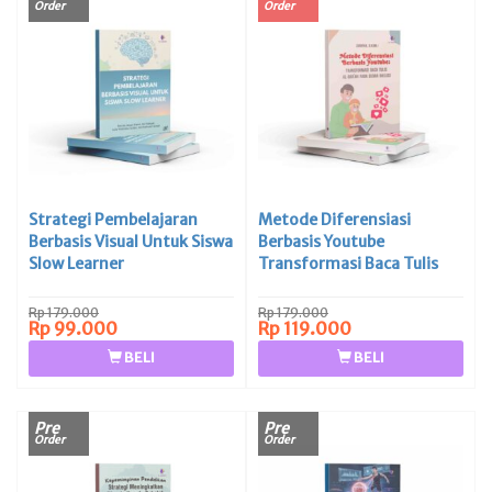
Order
Order
Strategi Pembelajaran
Metode Diferensiasi
Berbasis Visual Untuk Siswa
Berbasis Youtube
Slow Learner
Transformasi Baca Tulis
Al-Qur’an Pada Siswa
Inklusi
Rp 179.000
Rp 179.000
Rp 99.000
Rp 119.000
BELI
BELI
Pre
Pre
Order
Order