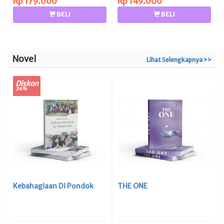
Rp 179.000
Rp 149.000
BELI
BELI
Novel
Lihat Selengkapnya >>
Diskon
34%
Kebahagiaan Di Pondok
THE ONE