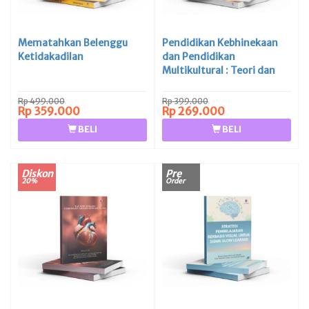
Mematahkan Belenggu
Pendidikan Kebhinekaan
Ketidakadilan
dan Pendidikan
Multikultural : Teori dan
Implementasi di Lembaga
Pendidikan
Rp 499.000
Rp 399.000
Rp 359.000
Rp 269.000
BELI
BELI
Diskon
Pre
20%
Order