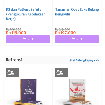
K3 dan Patient Safety
Tanaman Obat Suku Rejang
(Pengukuran Kecelakaan
Bengkulu
Kerja)
Rp 199.000
Rp 219.000
Rp 119.000
Rp 197.000
BELI
BELI
Refrensi
Lihat Selengkapnya >>
Pre
Pre
Order
Order