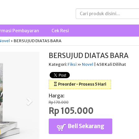
rmasi Pembayaran
Cek Resi
Novel
›
BERSUJUD DIATAS BARA
BERSUJUD DIATAS BARA
Kategori:
Fiksi
»
Novel
| 458 Kali Dilihat
Preorder - Prosess 5 Hari
Harga:
Rp 170.000
Rp 105.000
Beli Sekarang