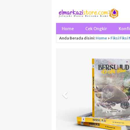
Home
Cek Ongkir
Konfi
Anda Berada disini:
Home
›
Fiksi
Fiksi