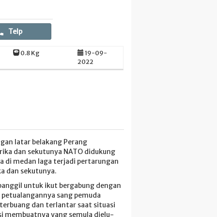
Telp
0.8 Kg
19-09-
2022
ngan latar belakang Perang
ika dan sekutunya NATO didukung
 di medan laga terjadi pertarungan
a dan sekutunya.
panggil untuk ikut bergabung dengan
am petualangannya sang pemuda
rbuang dan terlantar saat situasi
uasi membuatnya yang semula dielu-