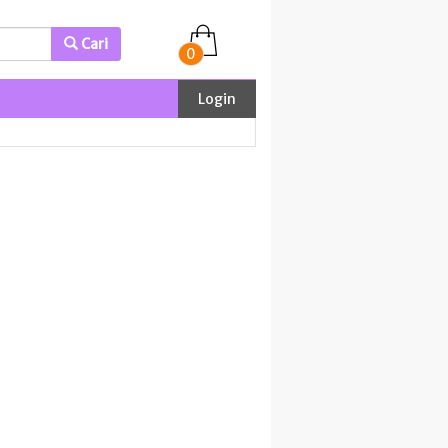
Cari
0
Login