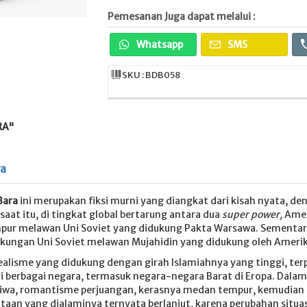
Pemesanan Juga dapat melalui :
Whatsapp
SMS
SKU : BDB058
RA"
ya
 Bara
ini merupakan fiksi murni yang diangkat dari kisah nyata, de
aat itu, di tingkat global bertarung antara dua
super power,
Amer
pur melawan Uni Soviet yang didukung Pakta Warsawa. Sementara
kungan Uni Soviet melawan Mujahidin yang didukung oleh Amerik
alisme yang didukung dengan girah Islamiahnya yang tinggi, ter
i berbagai negara, termasuk negara-negara Barat di Eropa. Dal
wa, romantisme perjuangan, kerasnya medan tempur, kemudian te
deritaan yang dialaminya ternyata berlanjut, karena perubahan sit