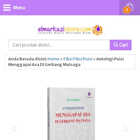
Menu
0
Cari
Anda Berada disini:
Home
›
Fiksi
Fiksi
Puisi
›
Antologi Puisi
Menggapai Asa Di Gerbang Matsaga