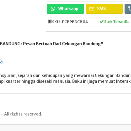
Whatsapp
SMS
SKU : ECBPBDCB114
Stok Tersedia
BANDUNG : Pesan Bertuah Dari Cekungan Bandung"
ya
hsyuran, sejarah dan kehidupan yang mewarnai Cekungan Bandung
api kuarter hingga disesaki manusia. Buku ini juga memuat Inter
 All rights reserved.