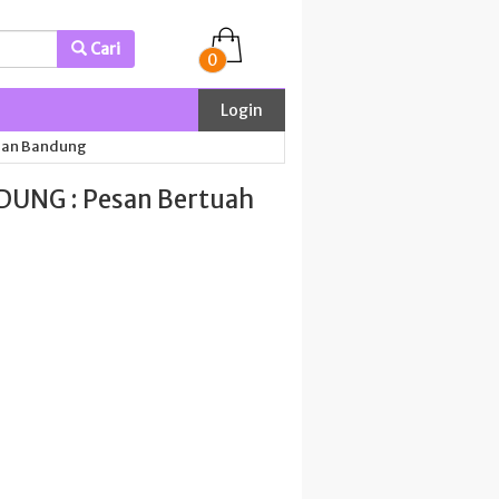
Cari
0
Login
gan Bandung
UNG : Pesan Bertuah