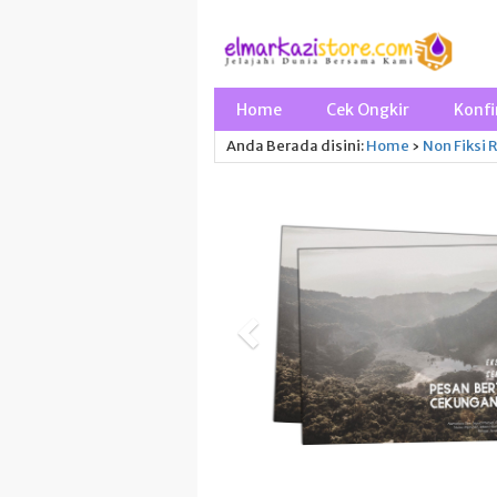
Home
Cek Ongkir
Konfi
Anda Berada disini:
Home
›
Non Fiksi
R