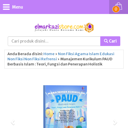
Menu
0
Cari
Anda Berada disini:
Home
›
Non Fiksi
Agama Islam
Edukasi
Non Fiksi
Non Fiksi
Refrensi
›
Manajemen Kurikulum PAUD
Berbasis Islam : Teori, Fungsi dan Penerapan Holistik