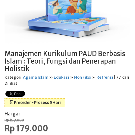
Manajemen Kurikulum PAUD Berbasis
Islam : Teori, Fungsi dan Penerapan
Holistik
Kategori:
Agama Islam
»
Edukasi
»
Non Fiksi
»
Refrensi
| 77 Kali
Dilihat
Preorder - Prosess 5 Hari
Harga:
Rp 199.000
Rp 179.000