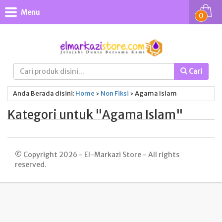
Menu
0
Cari
Anda Berada disini:
Home
›
Non Fiksi
›
Agama Islam
Kategori untuk "Agama Islam"
© Copyright 2026 - El-Markazi Store - All rights
reserved.