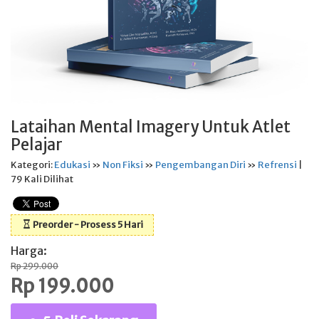
Lataihan Mental Imagery Untuk Atlet
Pelajar
Kategori:
Edukasi
»
Non Fiksi
»
Pengembangan Diri
»
Refrensi
|
79 Kali Dilihat
Preorder - Prosess 5 Hari
Harga:
Rp 299.000
Rp 199.000