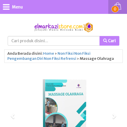
Menu
0
Cari
Anda Berada disini:
Home
›
Non Fiksi
Non Fiksi
Pengembangan Diri
Non Fiksi
Refrensi
›
Massage Olahraga