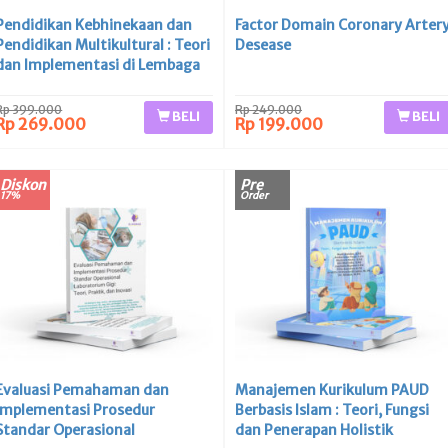
Pendidikan Kebhinekaan dan
Factor Domain Coronary Arter
Pendidikan Multikultural : Teori
Desease
dan Implementasi di Lembaga
Pendidikan
Rp 399.000
Rp 249.000
BELI
BELI
Rp 269.000
Rp 199.000
Diskon
Pre
17%
Order
Evaluasi Pemahaman dan
Manajemen Kurikulum PAUD
Implementasi Prosedur
Berbasis Islam : Teori, Fungsi
Standar Operasional
dan Penerapan Holistik