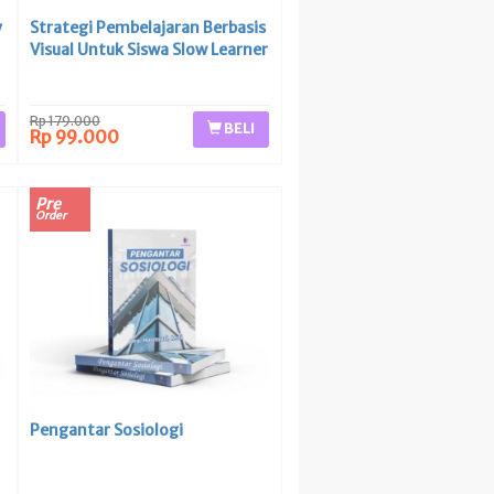
y
Strategi Pembelajaran Berbasis
Visual Untuk Siswa Slow Learner
Rp 179.000
BELI
Rp 99.000
Pre
Order
Pengantar Sosiologi