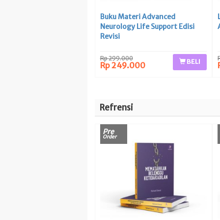
Buku Materi Advanced
Neurology Life Support Edisi
Revisi
Rp 299.000
BELI
Rp 249.000
Refrensi
Pre
Order