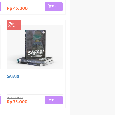
BELI
Rp 45.000
Pre
Order
SAFARI
Rp 139.000
BELI
Rp 75.000