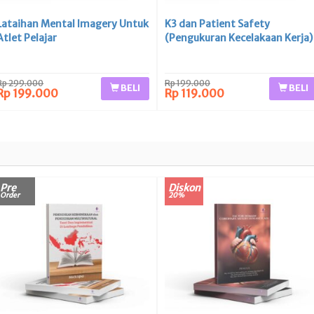
Lataihan Mental Imagery Untuk
K3 dan Patient Safety
Atlet Pelajar
(Pengukuran Kecelakaan Kerja)
Rp 299.000
Rp 199.000
BELI
BELI
Rp 199.000
Rp 119.000
Pre
Diskon
Order
20%