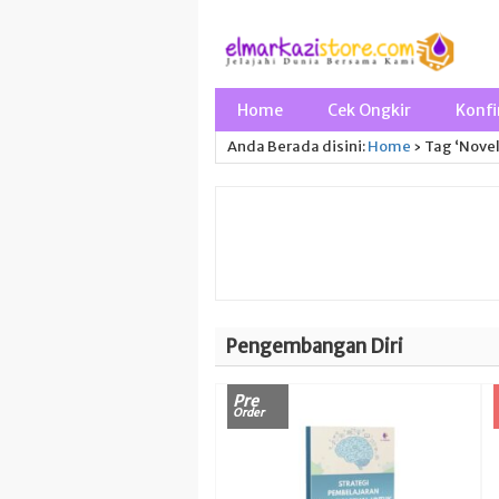
Home
Cek Ongkir
Konfi
Anda Berada disini:
Home
›
Tag ‘Novel
Pengembangan Diri
Pre
Order