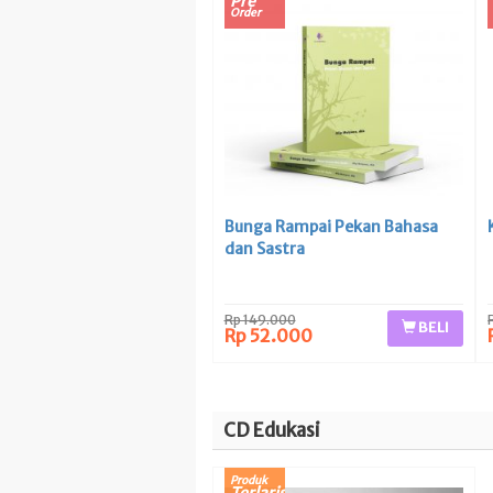
Pre
Order
Bunga Rampai Pekan Bahasa
dan Sastra
Rp 149.000
BELI
Rp 52.000
CD Edukasi
Produk