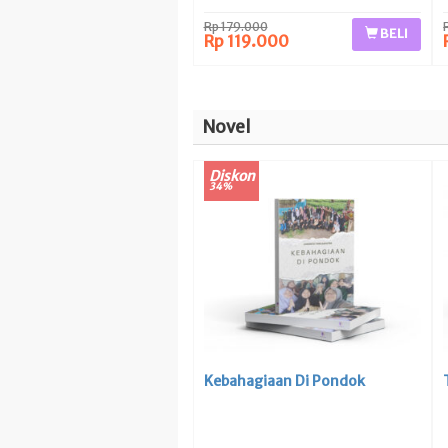
Rp 179.000
BELI
Rp 119.000
Novel
Diskon
34%
Kebahagiaan Di Pondok