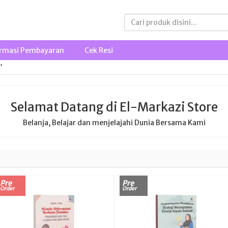
rmasi Pembayaran
Cek Resi
’
Selamat Datang di El-Markazi Store
Belanja, Belajar dan menjelajahi Dunia Bersama Kami
Pre
Pre
Order
Order