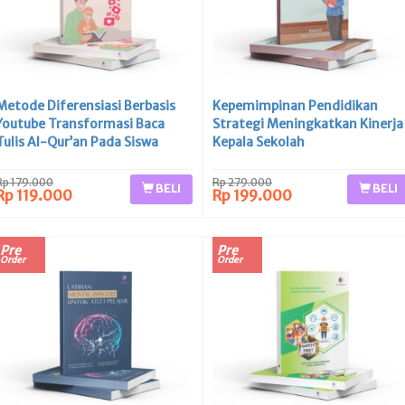
Metode Diferensiasi Berbasis
Kepemimpinan Pendidikan
Youtube Transformasi Baca
Strategi Meningkatkan Kinerja
Tulis Al-Qur’an Pada Siswa
Kepala Sekolah
Inklusi
Rp 179.000
Rp 279.000
BELI
BELI
Rp 119.000
Rp 199.000
Pre
Pre
Order
Order