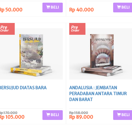
BELI
BELI
Rp 50.000
Rp 40.000
Pre
Pre
Order
Order
BERSUJUD DIATAS BARA
ANDALUSIA : JEMBATAN
PERADABAN ANTARA TIMUR
DAN BARAT
Rp 170.000
Rp 158.000
BELI
BELI
Rp 105.000
Rp 89.000