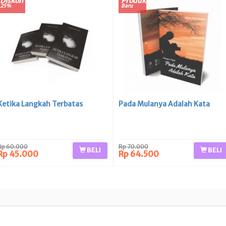
Diskon
Produk
25%
Baru
Ketika Langkah Terbatas
Pada Mulanya Adalah Kata
Rp 60.000
Rp 70.000
BELI
BELI
Rp 45.000
Rp 64.500