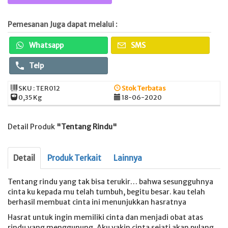
Pemesanan Juga dapat melalui :
Whatsapp
SMS
Telp
SKU : TER012
Stok Terbatas
0,35 Kg
18-06-2020
Detail Produk
"Tentang Rindu"
Detail
Produk Terkait
Lainnya
Tentang rindu yang tak bisa terukir… bahwa sesungguhnya
cinta ku kepada mu telah tumbuh, begitu besar. kau telah
berhasil membuat cinta ini menunjukkan hasratnya
Hasrat untuk ingin memiliki cinta dan menjadi obat atas
rindu yang menggunung. Aku yakin cinta sejati akan pulang.