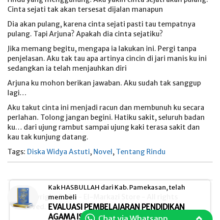
Cinta sejati tak akan tersesat dijalan manapun
Dia akan pulang, karena cinta sejati pasti tau tempatnya
pulang. Tapi Arjuna? Apakah dia cinta sejatiku?
Jika memang begitu, mengapa ia lakukan ini. Pergi tanpa
penjelasan. Aku tak tau apa artinya cincin di jari manis ku ini
sedangkan ia telah menjauhkan diri
Arjuna ku mohon berikan jawaban. Aku sudah tak sanggup
lagi…
Aku takut cinta ini menjadi racun dan membunuh ku secara
perlahan. Tolong jangan begini. Hatiku sakit, seluruh badan
ku… dari ujung rambut sampai ujung kaki terasa sakit dan
kau tak kunjung datang.
Tags:
Diska Widya Astuti
,
Novel
,
Tentang Rindu
Kak HASBULLAH dari Kab. Pamekasan, telah
© Copyright 2026 - El-Markazi Store - All rights
membeli
reserved.
EVALUASI PEMBELAJARAN PENDIDIKAN
AGAMA ISLAM (PAI)
Chat via Whatsapp