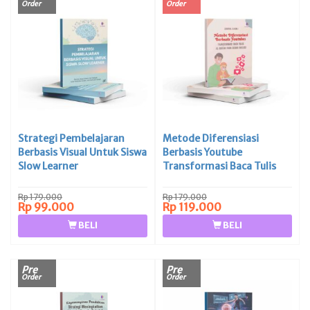
Order
Order
Strategi Pembelajaran
Metode Diferensiasi
Berbasis Visual Untuk Siswa
Berbasis Youtube
Slow Learner
Transformasi Baca Tulis
Al-Qur’an Pada Siswa
Inklusi
Rp 179.000
Rp 179.000
Rp 99.000
Rp 119.000
BELI
BELI
Pre
Pre
Order
Order