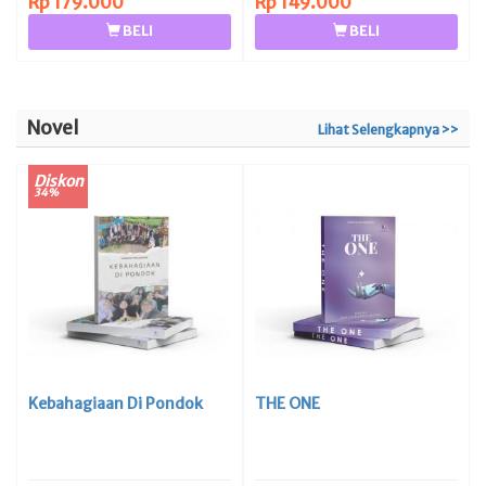
Rp 179.000
Rp 149.000
BELI
BELI
Novel
Lihat Selengkapnya >>
Diskon
34%
Kebahagiaan Di Pondok
THE ONE