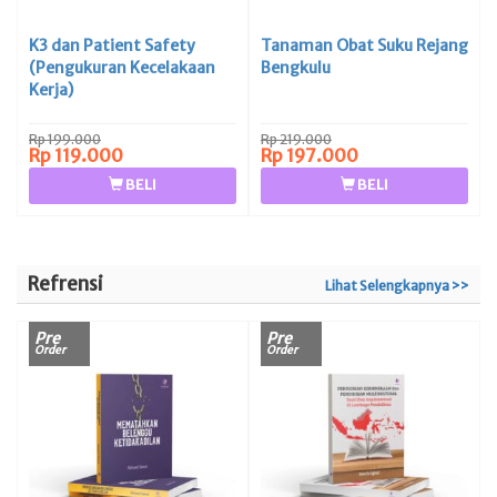
K3 dan Patient Safety
Tanaman Obat Suku Rejang
(Pengukuran Kecelakaan
Bengkulu
Kerja)
Rp 199.000
Rp 219.000
Rp 119.000
Rp 197.000
BELI
BELI
Refrensi
Lihat Selengkapnya >>
Pre
Pre
Order
Order