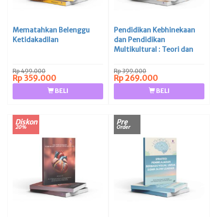
Mematahkan Belenggu
Pendidikan Kebhinekaan
Ketidakadilan
dan Pendidikan
Multikultural : Teori dan
Implementasi di Lembaga
Pendidikan
Rp 499.000
Rp 399.000
Rp 359.000
Rp 269.000
BELI
BELI
Diskon
Pre
20%
Order