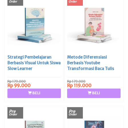
Order
Order
Strategi Pembelajaran
Metode Diferensiasi
Berbasis Visual Untuk Siswa
Berbasis Youtube
Slow Learner
Transformasi Baca Tulis
Al-Qur’an Pada Siswa
Inklusi
Rp 179.000
Rp 179.000
Rp 99.000
Rp 119.000
BELI
BELI
Pre
Pre
Order
Order