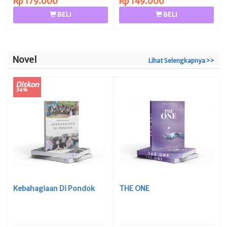
Rp 179.000
Rp 149.000
BELI
BELI
Novel
Lihat Selengkapnya >>
Diskon
34%
Kebahagiaan Di Pondok
THE ONE