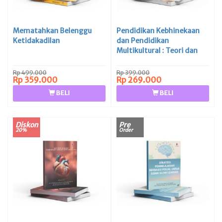
Mematahkan Belenggu
Pendidikan Kebhinekaan
Ketidakadilan
dan Pendidikan
Multikultural : Teori dan
Implementasi di Lembaga
Pendidikan
Rp 499.000
Rp 399.000
Rp 359.000
Rp 269.000
BELI
BELI
Diskon
Pre
20%
Order