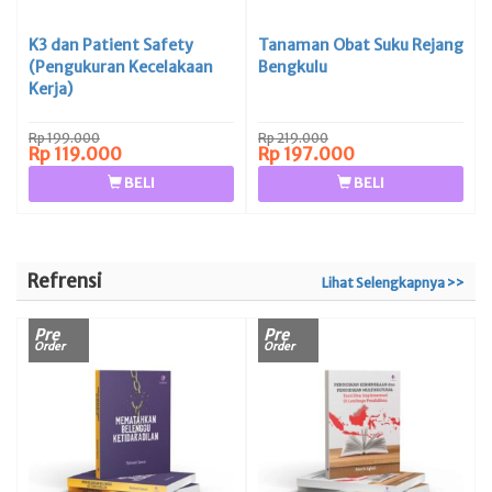
K3 dan Patient Safety
Tanaman Obat Suku Rejang
(Pengukuran Kecelakaan
Bengkulu
Kerja)
Rp 199.000
Rp 219.000
Rp 119.000
Rp 197.000
BELI
BELI
Refrensi
Lihat Selengkapnya >>
Pre
Pre
Order
Order