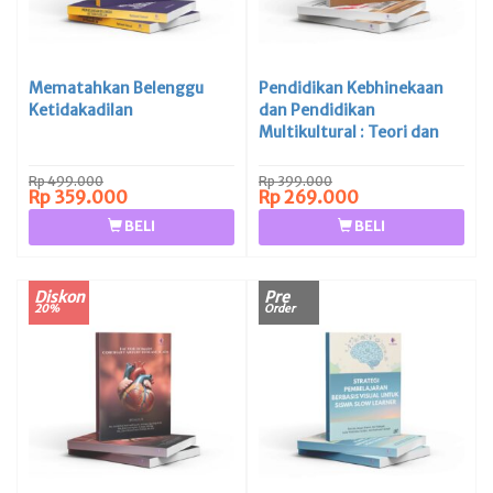
Mematahkan Belenggu
Pendidikan Kebhinekaan
Ketidakadilan
dan Pendidikan
Multikultural : Teori dan
Implementasi di Lembaga
Pendidikan
Rp 499.000
Rp 399.000
Rp 359.000
Rp 269.000
BELI
BELI
Diskon
Pre
20%
Order