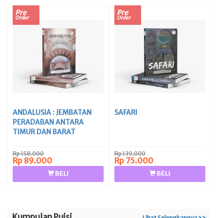
Pre
Pre
Order
Order
ANDALUSIA : JEMBATAN
SAFARI
PERADABAN ANTARA
TIMUR DAN BARAT
Rp 158.000
Rp 139.000
Rp 89.000
Rp 75.000
BELI
BELI
Kumpulan Puisi
Lihat Selengkapnya >>