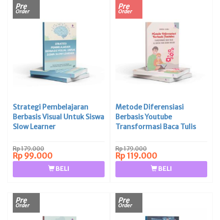
Pre
Pre
Order
Order
Strategi Pembelajaran
Metode Diferensiasi
Berbasis Visual Untuk Siswa
Berbasis Youtube
Slow Learner
Transformasi Baca Tulis
Al-Qur’an Pada Siswa
Inklusi
Rp 179.000
Rp 179.000
Rp 99.000
Rp 119.000
BELI
BELI
Pre
Pre
Order
Order