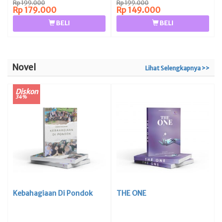
Rp 199.000
Rp 199.000
Rp 179.000
Rp 149.000
BELI
BELI
Novel
Lihat Selengkapnya >>
Diskon
34%
Kebahagiaan Di Pondok
THE ONE