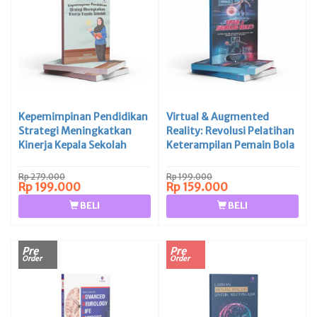
Kepemimpinan Pendidikan
Virtual & Augmented
Strategi Meningkatkan
Reality: Revolusi Pelatihan
Kinerja Kepala Sekolah
Keterampilan Pemain Bola
Basket
Rp 279.000
Rp 199.000
Rp 199.000
Rp 159.000
BELI
BELI
Pre
Pre
Order
Order