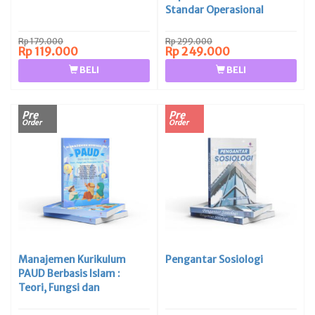
Standar Operasional
Laboratorium Gigi: Teori,
Praktik, dan Inovasi
Rp 179.000
Rp 299.000
Rp 119.000
Rp 249.000
BELI
BELI
Pre
Pre
Order
Order
Manajemen Kurikulum
Pengantar Sosiologi
PAUD Berbasis Islam :
Teori, Fungsi dan
Penerapan Holistik