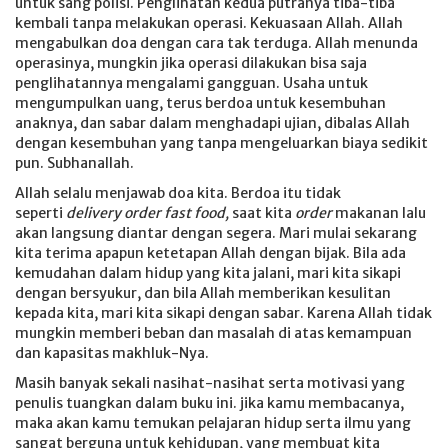
untuk sang polisi. Penglihatan kedua putranya tiba-tiba
kembali tanpa melakukan operasi. Kekuasaan Allah. Allah
mengabulkan doa dengan cara tak terduga. Allah menunda
operasinya, mungkin jika operasi dilakukan bisa saja
penglihatannya mengalami gangguan. Usaha untuk
mengumpulkan uang, terus berdoa untuk kesembuhan
anaknya, dan sabar dalam menghadapi ujian, dibalas Allah
dengan kesembuhan yang tanpa mengeluarkan biaya sedikit
pun. Subhanallah.
Allah selalu menjawab doa kita. Berdoa itu tidak
seperti
delivery order fast food,
saat kita
order
makanan lalu
akan langsung diantar dengan segera. Mari mulai sekarang
kita terima apapun ketetapan Allah dengan bijak. Bila ada
kemudahan dalam hidup yang kita jalani, mari kita sikapi
dengan bersyukur, dan bila Allah memberikan kesulitan
kepada kita, mari kita sikapi dengan sabar. Karena Allah tidak
mungkin memberi beban dan masalah di atas kemampuan
dan kapasitas makhluk-Nya.
Masih banyak sekali nasihat-nasihat serta motivasi yang
penulis tuangkan dalam buku ini. jika kamu membacanya,
maka akan kamu temukan pelajaran hidup serta ilmu yang
sangat berguna untuk kehidupan, yang membuat kita