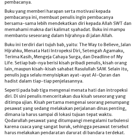
pembacanya.
Buku yang memberi harapan serta motivasi kepada
pembacanya ini, membuat penulis ingin pembacanya
bersama-sama lebih mendekatkan diri kepada Allah SWT dan
memahami makna dari kalimat syahadat. Buku ini mampu
membantu seseorang dalam hijrahnya di jalan Allah.
Buku ini terdiri dari tujuh bab, yaitu: The Way to Believe, Jalan
Hijrahku, Menata Hati Intropeksi Diri, Setengah Agamaku,
Terima Kasih, Mengeja Cahaya Surga, dan Deadline of My
Life. Setiap bab-nya berisi kisah pribadi penulis, kisah orang
lain, maupun kisah-kisah sahabat Rasulullah SAW. Selain itu,
penulis juga selalu menyisipkan ayat-ayat Al-Quran dan
hadist dalam tiap-tiap penjelasannya.
Seperti pada bab tiga mengenai menata hati dan intropeksi
diri. Di sini penulis menceritakan dua kisah seseorang yang
ditimpa ujian. Kisah pertama mengenai seorang penumpang
pesawat yang sedang melakukan perjalanan dinas penting,
dimana ia harus sampai di lokasi tujuan tepat waktu.
Qodarullah pesawat yang ditumpangi mengalami turbulensi
karena cuaca yang sangat buruk, sehingga pesawat tersebut
harus melakukan pendaratan darurat di bandara terdekat.