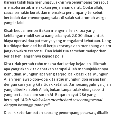
Karena tidak bisa menunggu, akhirnya penumpang tersebut
mencoba untuk melakukan perjalanan darat. Qodarullah,
cuaca semakin buruk dan memaksa penumpang tersebut
berteduh dan menumpang salat di salah satu rumah warga
yang ia lalui.
Kisah kedua menceritakan mengenai lelaki tua yang
kehilangan mobil serta uang sebanyak 2.000 dinar untuk
biaya operasi dua puteranya yang mengalami kebutaan. Uang
itu didapatkan dari hasil kerja kerasnya dan menabung dalam
jangka waktu tertentu. Dan lelaki tua tersebut malaporkan
berita kehilangannya kepada polisi.
Kita tidak pernah tahu makna dari setiap kejadian. Hikmah
apa yang akan kita dapatkan sampai Allah menunjukkannya
kemudian. Mungkin apa yang terjadi baik bagi kita. Mungkin
Allah menjawab doa-doa kita atau mungkin doa orang lain
dengan cara yang kita tidak ketahui. Dan sesungguhnya ujian
yang diberikan oleh Allah, bukan tanpa tolak ukur, seperti
yang tertulis dalam surah Al-Baqarah ayat 286 yang
berbunyi
“Allah tidak akan membebani seseorang sesuai
dengan kesanggupannya”
Dibalik keterlambatan seorang penumpang pesawat, dibalik