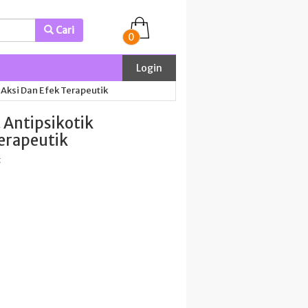
Cari
0
Login
Aksi Dan Efek Terapeutik
 Antipsikotik
erapeutik
t