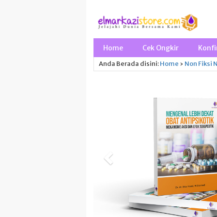
Home
Cek Ongkir
Konfi
Anda Berada disini:
Home
›
Non Fiksi
N