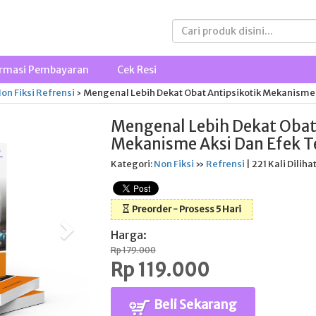
rmasi Pembayaran
Cek Resi
on Fiksi
Refrensi
›
Mengenal Lebih Dekat Obat Antipsikotik Mekanisme 
Mengenal Lebih Dekat Obat
Mekanisme Aksi Dan Efek T
Kategori:
Non Fiksi
»
Refrensi
| 221 Kali Diliha
Preorder - Prosess 5 Hari
Harga:
Rp 179.000
Rp 119.000
Beli Sekarang