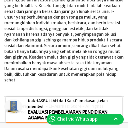
penting dalam investasi pembangunan sumber daya manusia
yang berkualitas. Kesehatan gigi dan mulut adalah keadaan
sehat dari jaringan keras dan jaringan lunak serta unsur-
unsur yang berhubungan dengan rongga mulut, yang
memungkinkan individu makan, berbicara, dan berinteraksi
sosial tanpa disfungsi, gangguan estetik, dan ketidak
nyamanan karena adanya penyakit, penyimpangan oklusi
dan kehilangan gigi sehingga mampu hidup produktif secara
sosial dan ekonomi. Secara umum, seorang dikatakan sehat
bukan hanya tubuhnya yang sehat melainkan rongga mulut
dan giginya. Keadaan mulut dan gigi yang tidak terawat akan
menimbulkan banyak masalah serta rasa tidak nyaman.
Dalam usaha mendapatkan kesehatan gigi dan mulut yang
baik, dibutuhkan kesadaran untuk menerapkan pola hidup
sehat.
Kak HASBULLAH dari Kab. Pamekasan, telah
© Copyright 2026 - El-Markazi Store - All rights
membeli
EVALUASI PEMBELAJARAN PENDIDIKAN
reserved.
AGAMA ISLAM (PAI)
Chat via Whatsapp