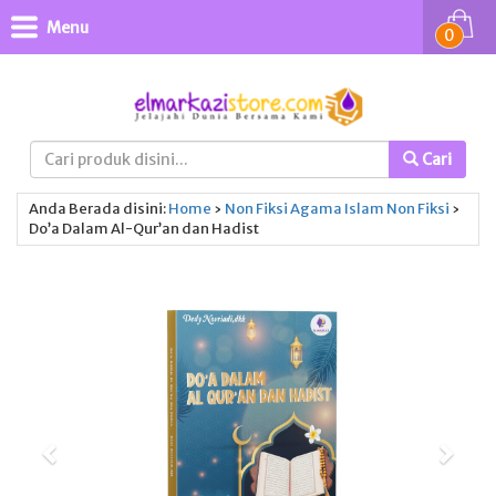
Menu
0
Cari
Anda Berada disini:
Home
›
Non Fiksi
Agama Islam
Non Fiksi
›
Do’a Dalam Al-Qur’an dan Hadist