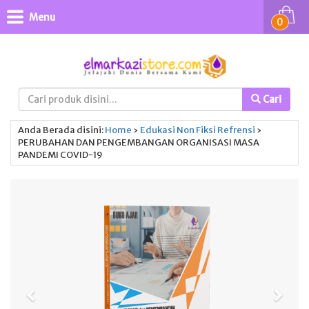
Menu
0
Cari
Anda Berada disini:
Home
›
Edukasi
Non Fiksi
Refrensi
›
PERUBAHAN DAN PENGEMBANGAN ORGANISASI MASA
PANDEMI COVID-19