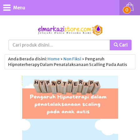
Menu
0
Cari
Anda Berada disini:
Home
›
Non Fiksi
›
Pengaruh
Hipnoterherapy Dalam Penatalaksanaan Scalling Pada Autis