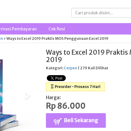
rmasi Pembayaran
Cek Resi
en
›
Ways to Excel 2019 Praktis MOS Penggunaan Excel 2019
Ways to Excel 2019 Prakti
2019
Kategori:
Cerpen
| 279 Kali Dilihat
Preorder - Prosess 7 Hari
Harga:
Rp 86.000
Beli Sekarang