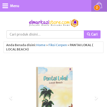
Menu
0
Cari
Anda Berada disini:
Home
›
Fiksi
Cerpen
›
PANTAI LOKAL (
LOCAL BEACH)