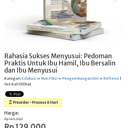
Rahasia Sukses Menyusui: Pedoman
Praktis Untuk Ibu Hamil, Ibu Bersalin
dan Ibu Menyusui
Kategori:
Edukasi
»
Non Fiksi
»
Pengembangan Diri
»
Refrensi
|
146 Kali Dilihat
Preorder - Prosess 6 Hari
Harga:
Rp 149.000
Rp 129.000