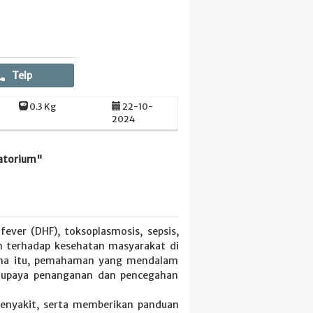
Telp
0.3 Kg
22-10-
2024
ratorium"
ever (DHF), toksoplasmosis, sepsis,
an terhadap kesehatan masyarakat di
rena itu, pemahaman yang mendalam
m upaya penanganan dan pencegahan
penyakit, serta memberikan panduan