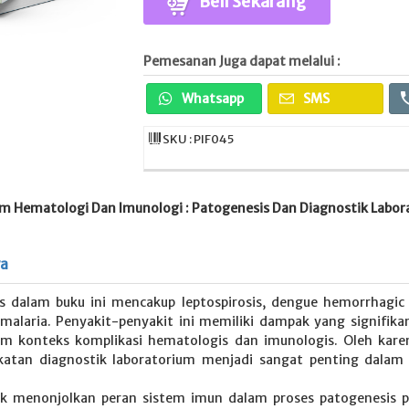
Beli Sekarang
Pemesanan Juga dapat melalui :
Whatsapp
SMS
SKU : PIF045
tem Hematologi Dan Imunologi : Patogenesis Dan Diagnostik Labo
ya
s dalam buku ini mencakup leptospirosis, dengue hemorrhagic f
alaria. Penyakit-penyakit ini memiliki dampak yang signifik
lam konteks komplikasi hematologis dan imunologis. Oleh ka
katan diagnostik laboratorium menjadi sangat penting dala
uk menonjolkan peran sistem imun dalam proses patogenesis 