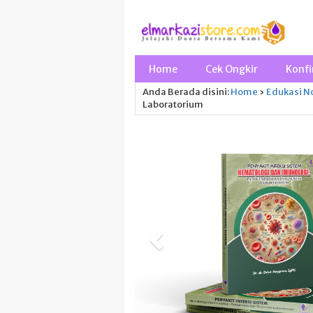
Home
Cek Ongkir
Konfi
Anda Berada disini:
Home
›
Edukasi
No
Laboratorium