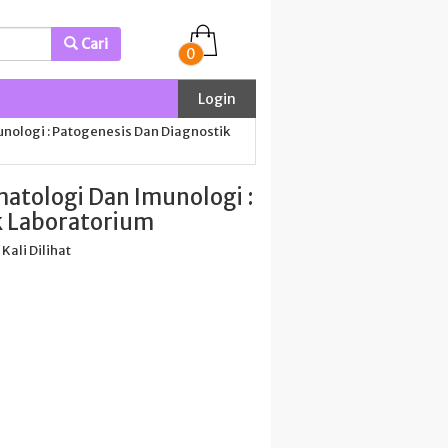
Cari
0
Login
nologi : Patogenesis Dan Diagnostik
matologi Dan Imunologi :
k Laboratorium
 Kali Dilihat