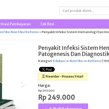
rmasi Pembayaran
Cek Resi
n Fiksi
Non Fiksi
Refrensi
›
Penyakit Infeksi Sistem Hematologi Dan Imu
Penyakit Infeksi Sistem He
Patogenesis Dan Diagnosti
Kategori:
Edukasi
»
Non Fiksi
»
Refrensi
| 190
Preorder - Prosess 5 Hari
Harga:
Rp 299.000
Rp 249.000