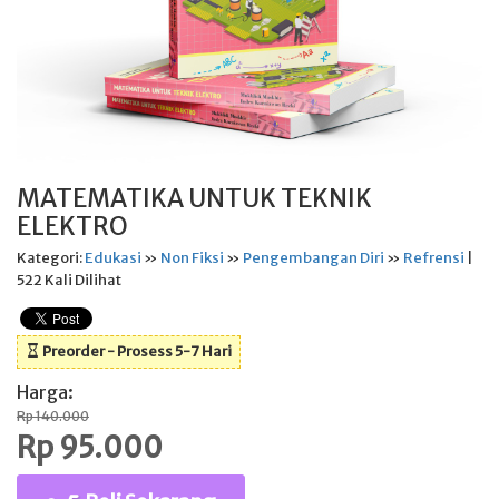
MATEMATIKA UNTUK TEKNIK
ELEKTRO
Kategori:
Edukasi
»
Non Fiksi
»
Pengembangan Diri
»
Refrensi
|
522 Kali Dilihat
Preorder - Prosess 5-7 Hari
Harga:
Rp 140.000
Rp 95.000