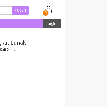
Cari
0
Login
gkat Lunak
 Kali Dilihat