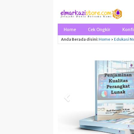
Home
Cek Ongkir
Konfi
Anda Berada disini:
Home
›
Edukasi
No