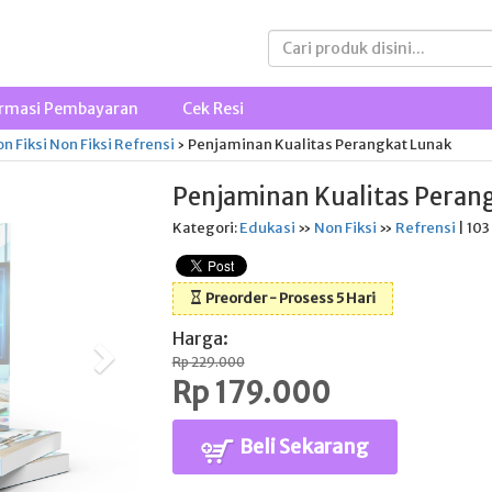
rmasi Pembayaran
Cek Resi
n Fiksi
Non Fiksi
Refrensi
›
Penjaminan Kualitas Perangkat Lunak
Penjaminan Kualitas Peran
Kategori:
Edukasi
»
Non Fiksi
»
Refrensi
| 103
Preorder - Prosess 5 Hari
Harga:
Rp 229.000
Rp 179.000
Beli Sekarang