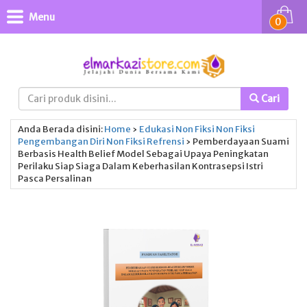
Menu
0
Cari
Anda Berada disini:
Home
›
Edukasi
Non Fiksi
Non Fiksi
Pengembangan Diri
Non Fiksi
Refrensi
›
Pemberdayaan Suami
Berbasis Health Belief Model Sebagai Upaya Peningkatan
Perilaku Siap Siaga Dalam Keberhasilan Kontrasepsi Istri
Pasca Persalinan