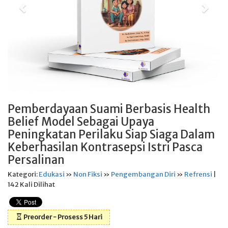
Pemberdayaan Suami Berbasis Health
Belief Model Sebagai Upaya
Peningkatan Perilaku Siap Siaga Dalam
Keberhasilan Kontrasepsi Istri Pasca
Persalinan
Kategori:
Edukasi
»
Non Fiksi
»
Pengembangan Diri
»
Refrensi
|
142 Kali Dilihat
Preorder - Prosess 5 Hari