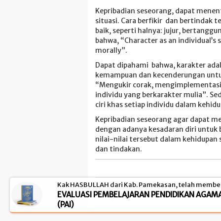
Kepribadian seseorang, dapat menent
situasi. Cara berfikir dan bertindak 
baik, seperti halnya: jujur, bertang
bahwa, “Character as an individual’s s
morally”.
Dapat dipahami bahwa, karakter adala
kemampuan dan kecenderungan untuk b
“Mengukir corak, mengimplementasika
individu yang berkarakter mulia”. Se
ciri khas setiap individu dalam kehi
Kepribadian seseorang agar dapat me
dengan adanya kesadaran diri untuk
nilai-nilai tersebut dalam kehidupan
dan tindakan.
Kak HASBULLAH dari Kab. Pamekasan, telah membel
EVALUASI PEMBELAJARAN PENDIDIKAN AGAMA
© Copyright 2026 - El-Markazi Store -
(PAI)