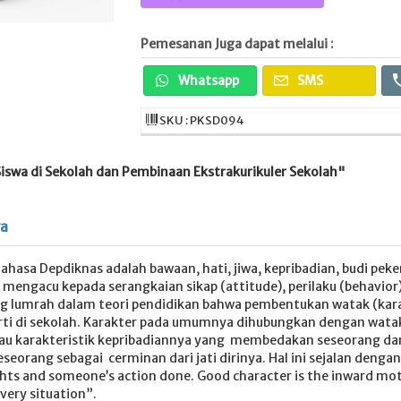
Pemesanan Juga dapat melalui :
Whatsapp
SMS
SKU : PKSD094
iswa di Sekolah dan Pembinaan Ekstrakurikuler Sekolah"
ya
asa Depdiknas adalah bawaan, hati, jiwa, kepribadian, budi pekerti
mengacu kepada serangkaian sikap (attitude), perilaku (behavior)
l yang lumrah dalam teori pendidikan bahwa pembentukan watak (k
rti di sekolah. Karakter pada umumnya dihubungkan dengan watak,
 atau karakteristik kepribadiannya yang membedakan seseorang dari
seorang sebagai cerminan dari jati dirinya. Hal ini sejalan denga
s and someone’s action done. Good character is the inward motiv
very situation”.