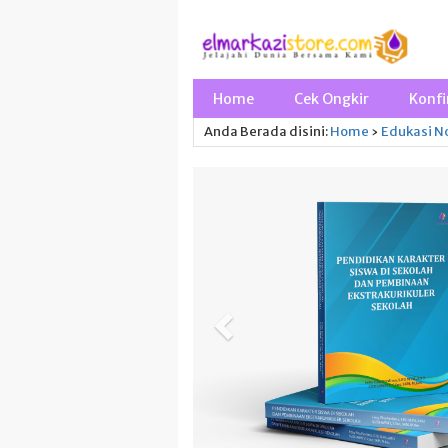
Home
Cek Ongkir
Konfi
Anda Berada disini:
Home
›
Edukasi
No