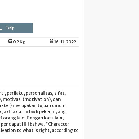
Telp
0.2 Kg
16-11-2022
, perilaku, personalitas, sifat,
, motivasi (motivation), dan
arakter) merupakan tujuan umum
 akhlak atau budi pekerti yang
 orang lain. Dengan kata lain,
n pendapat Hill bahwa, “Character
ation to what is right, according to