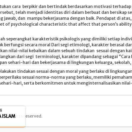
ukan cara berpikir dan bertindak berdasarkan motivasi terhada
tersebut, telah menjadi identitas diri dalam berbuat dan bersikap
gung jawab, dan mampu bekerjasama dengan baik. Pendapat di atas
et of psychological characteristic that affect that person’s abilit
h seperangkat karakteristik psikologis yang dimiliki setiap ind
erfungsi secara moral Dari segi etimologi, karakter berasal dari
n nilai-nilai kebaikan dalam sebuah tindakan sesuai dengan kai
dangkan dari segi terminologi, karakter dipandang sebagai “Cara b
dupan sehari-hari dan bekerjasama di lingkungan keluarga, sekolah
lakukan tindakan sesuai dengan moral yang berlaku di lingkungan
 berperilaku sesuai norma-norma yang berlaku, memiliki pemah
 sehari-hari, serta berkomitmen untuk menginternalisasikan nilai-
i
 ISLAM
 All rights reserved.