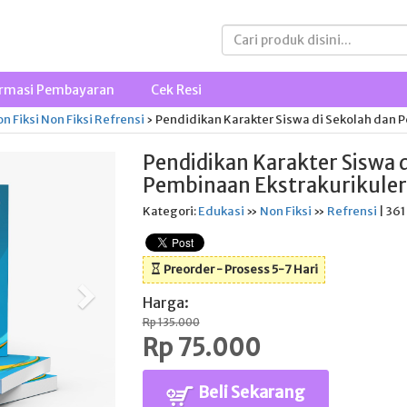
rmasi Pembayaran
Cek Resi
n Fiksi
Non Fiksi
Refrensi
›
Pendidikan Karakter Siswa di Sekolah dan 
Pendidikan Karakter Siswa d
Pembinaan Ekstrakurikuler
Kategori:
Edukasi
»
Non Fiksi
»
Refrensi
| 361
Preorder - Prosess 5-7 Hari
Harga:
Rp 135.000
Rp 75.000
Beli Sekarang