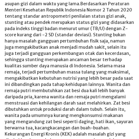
asupan gizi dalam waktu yang lama.Berdasarkan Peraturan
Menteri Kesehatan Republik Indonesia Nomor 2 Tahun 2020
tentang standar antropometri penilaian status gizi anak,
stunting atau pendek merupakan status gizi yang didasarkan
pada indeks tinggi badan menurut umur (TB/U) dengan Z-
score kurang dari -2 SD (standar deviasi). Stunting bukan
hanya masalah gangguan pertumbuhan fisik saja, namun
juga mengakibatkan anak menjadi mudah sakit, selain itu
juga terjadi gangguan perkembangan otak dan kecerdasan,
sehingga stunting merupakan ancaman besar terhadap
kualitas sumber daya manusia di Indonesia. Selama masa
remaja, terjadi pertumbuhan massa tulang yang maksimal,
mengakibatkan kebutuhan nutrisi yang lebih besar pada saat
ini dibandingkan pada tahap kehidupan lainnya. Wanita dan
remaja putri membutuhkan zat besi dua kali lebih banyak
daripada pria, karena wanita dan remaja putri mengalami
menstruasi dan kehilangan darah saat melahirkan. Zat besi
dibutuhkan untuk produksi darah dalam tubuh. Selain itu,
wanita pada umumnya kurang mengkonsumsi makanan
yang mengandung zat besi seperti daging, hati ikan, sayuran
berwarna tua, kacangkacangan dan buah-buahan.
Kekurangan Energi Kronis (KEK) adalah masalah gizi yang