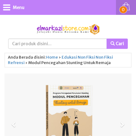
Menu
0
Cari
Anda Berada disini:
Home
›
Edukasi
Non Fiksi
Non Fiksi
Refrensi
›
Modul Pencegahan Stunting Untuk Remaja