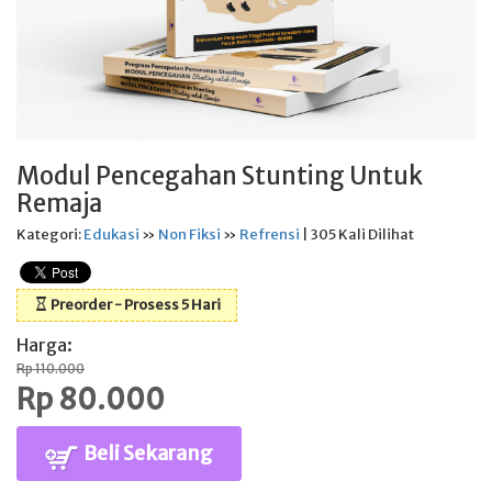
Modul Pencegahan Stunting Untuk
Remaja
Kategori:
Edukasi
»
Non Fiksi
»
Refrensi
| 305 Kali Dilihat
Preorder - Prosess 5 Hari
Harga:
Rp 110.000
Rp 80.000
Beli Sekarang