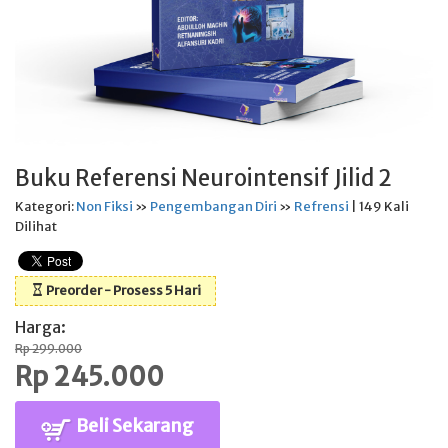
Buku Referensi Neurointensif Jilid 2
Kategori:
Non Fiksi
»
Pengembangan Diri
»
Refrensi
| 149 Kali
Dilihat
Preorder - Prosess 5 Hari
Harga:
Rp 299.000
Rp 245.000
Beli Sekarang