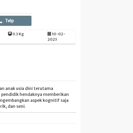
Telp
0.3 Kg
10-02-
2023
n anak usia dini terutama
a pendidik hendaknya memberikan
mengembangkan aspek kognitif saja
ik, dan seni.