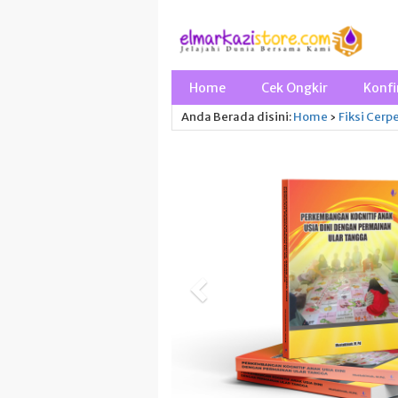
Home
Cek Ongkir
Konfi
Anda Berada disini:
Home
›
Fiksi
Cerp