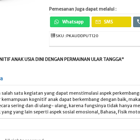
Pemesanan Juga dapat melalui :
Whatsapp
SMS
SKU : PKAUDDPUT120
TIF ANAK USIA DINI DENGAN PERMAINAN ULAR TANGGA"
ya
 salah satu kegiatan yang dapat menstimulasi aspek perkembanga
 kemampuan kognitif anak dapat berkembang dengan baik, mak
ecara sering dan di ulang- ulang, karena fungsinya tidak hanya 
g yang lain seperti aspek sosial emosional, Bahasa, Fisik motor