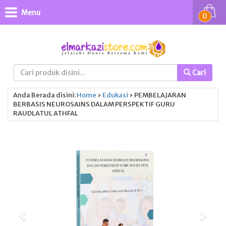
Menu
0
Cari
Anda Berada disini:
Home
›
Edukasi
›
PEMBELAJARAN
BERBASIS NEUROSAINS DALAM PERSPEKTIF GURU
RAUDLATUL ATHFAL