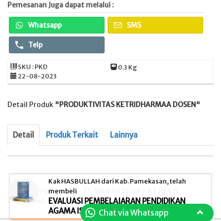
Pemesanan Juga dapat melalui :
Whatsapp
SMS
Telp
SKU : PKD
0.3 Kg
22-08-2023
Detail Produk
"PRODUKTIVITAS KETRIDHARMAA DOSEN"
Detail
Produk Terkait
Lainnya
Kak HASBULLAH dari Kab. Pamekasan, telah
© Copyright 2026 - El-Markazi Store - All rights
membeli
EVALUASI PEMBELAJARAN PENDIDIKAN
reserved.
AGAMA ISLAM (PAI)
Chat via Whatsapp