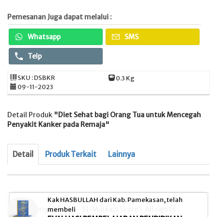
Pemesanan Juga dapat melalui :
Whatsapp
SMS
Telp
SKU : DSBKR
0.3 Kg
09-11-2023
Detail Produk
"Diet Sehat bagi Orang Tua untuk Mencegah
Penyakit Kanker pada Remaja"
Detail
Produk Terkait
Lainnya
Kak HASBULLAH dari Kab. Pamekasan, telah
© Copyright 2026 - El-Markazi Store - All rights
membeli