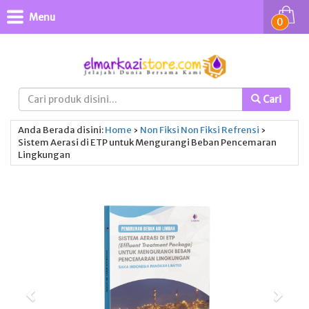
Menu
0
Cari
Anda Berada disini:
Home
›
Non Fiksi
Non Fiksi
Refrensi
›
Sistem Aerasi di ETP untuk Mengurangi Beban Pencemaran
Lingkungan