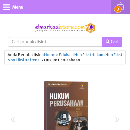
Menu
0
Cari
Anda Berada disini:
Home
›
Edukasi
Non Fiksi
Hukum
Non Fiksi
Non Fiksi
Refrensi
›
Hukum Perusahaan