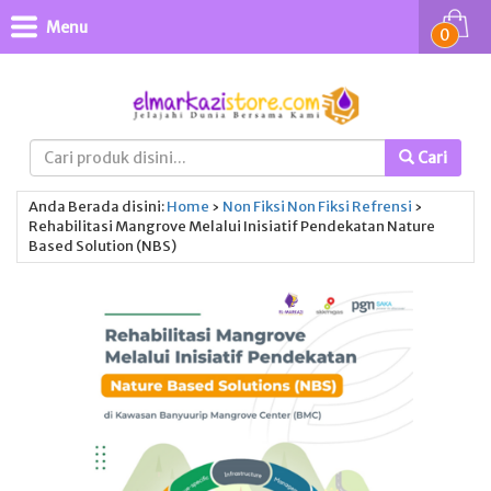
Menu
0
Cari
Anda Berada disini:
Home
›
Non Fiksi
Non Fiksi
Refrensi
›
Rehabilitasi Mangrove Melalui Inisiatif Pendekatan Nature
Based Solution (NBS)