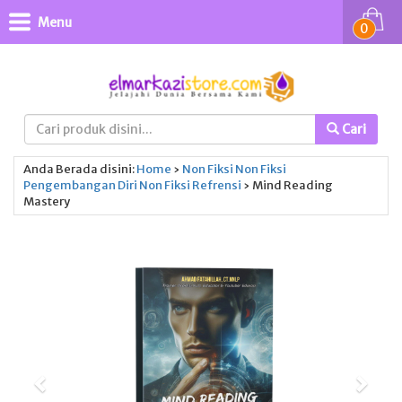
Menu
0
Cari
Anda Berada disini:
Home
›
Non Fiksi
Non Fiksi
Pengembangan Diri
Non Fiksi
Refrensi
›
Mind Reading
Mastery