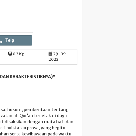
Telp
0.3 Kg
29-09-
2022
 DAN KARAKTERISTIKNYA)"
ahasa, hukum, pemberitaan tentang
zatan al-Qur’an terletak di daya
pat disaksikan dengan mata hati dan
i puisi atau prosa, yang begitu
dahan serta kewibawaan pada waktu