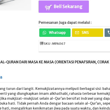
Beli Sekarang
Pemesanan Juga dapat melalui :
Whatsapp
SMS
SKU : MPA067
AL-QURAN DARI MASA KE MASA (ORIENTASI PENAFSIRAN, CORAK
ya
ang turun dari langit. Kemukjizatannya meliputi berbagai sisi: b
erti yang diungkapkan imam alkhathabi, rahasia terbesar kemukji
Jika mukjizat-mukjizat selain al-Qur’an bersifat indrawi yang da
a hati. Tidak pernah Anda dengar bacaan selain al-Qur’an, sepert
ke hati, mengalirkan kenikmatan jiwa pada suatu waktu, dan kein