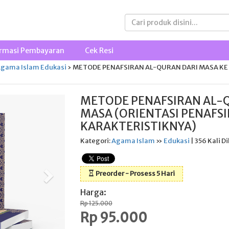
rmasi Pembayaran
Cek Resi
gama Islam
Edukasi
›
METODE PENAFSIRAN AL-QURAN DARI MASA KE 
METODE PENAFSIRAN AL-Q
MASA (ORIENTASI PENAFS
KARAKTERISTIKNYA)
Kategori:
Agama Islam
»
Edukasi
| 356 Kali Di
Preorder - Prosess 5 Hari
Harga:
Rp 125.000
Rp 95.000