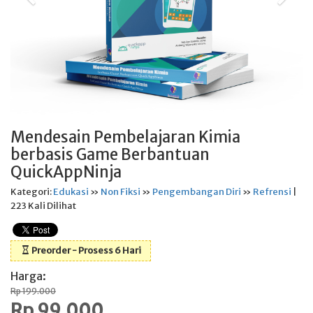
Mendesain Pembelajaran Kimia
berbasis Game Berbantuan
QuickAppNinja
Kategori:
Edukasi
»
Non Fiksi
»
Pengembangan Diri
»
Refrensi
|
223 Kali Dilihat
Preorder - Prosess 6 Hari
Harga:
Rp 199.000
Rp 99.000