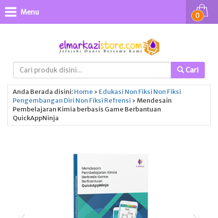
Menu
0
Cari
Anda Berada disini:
Home
›
Edukasi
Non Fiksi
Non Fiksi
Pengembangan Diri
Non Fiksi
Refrensi
›
Mendesain
Pembelajaran Kimia berbasis Game Berbantuan
QuickAppNinja