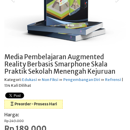
Media Pembelajaran Augmented
Reality Berbasis Smarphone Skala
Praktik Sekolah Menengah Kejuruan
Kategori:
Edukasi
»
Non Fiksi
»
Pengembangan Diri
»
Refrensi
|
134 Kali Dilihat
Preorder - Prosess Hari
Harga:
Rp 249.000
Rp 189.000