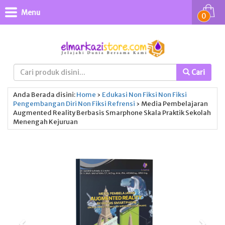
Menu
0
Cari
Anda Berada disini:
Home
›
Edukasi
Non Fiksi
Non Fiksi
Pengembangan Diri
Non Fiksi
Refrensi
›
Media Pembelajaran
Augmented Reality Berbasis Smarphone Skala Praktik Sekolah
Menengah Kejuruan