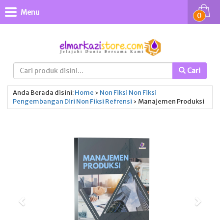
Menu
0
Cari
Anda Berada disini:
Home
›
Non Fiksi
Non Fiksi
Pengembangan Diri
Non Fiksi
Refrensi
›
Manajemen Produksi