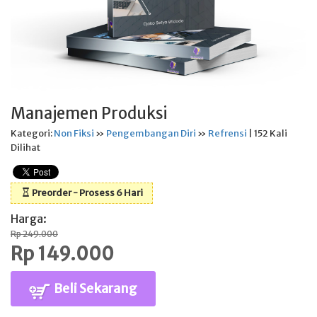
Manajemen Produksi
Kategori:
Non Fiksi
»
Pengembangan Diri
»
Refrensi
| 152 Kali
Dilihat
Preorder - Prosess 6 Hari
Harga:
Rp 249.000
Rp 149.000
Beli Sekarang