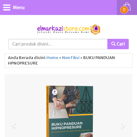
Menu
0
Cari
Anda Berada disini:
Home
›
Non Fiksi
›
BUKU PANDUAN
HPNOPRESURE