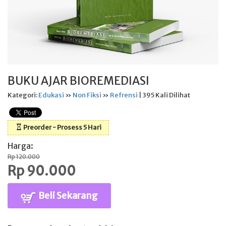
BUKU AJAR BIOREMEDIASI
Kategori:
Edukasi
»
Non Fiksi
»
Refrensi
| 395 Kali Dilihat
Preorder - Prosess 5 Hari
Harga:
Rp 120.000
Rp 90.000
Beli Sekarang