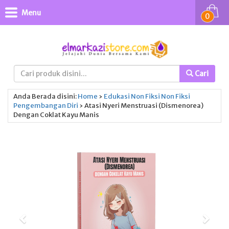
Menu
0
Cari
Anda Berada disini:
Home
›
Edukasi
Non Fiksi
Non Fiksi
Pengembangan Diri
›
Atasi Nyeri Menstruasi (Dismenorea)
Dengan Coklat Kayu Manis