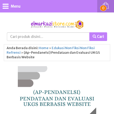
Menu
0
Cari
Anda Berada disini:
Home
›
Edukasi
Non Fiksi
Non Fiksi
Refrensi
›
(Ap-Pendanelsi) Pendataan dan Evaluasi UKGS
Berbasis Website