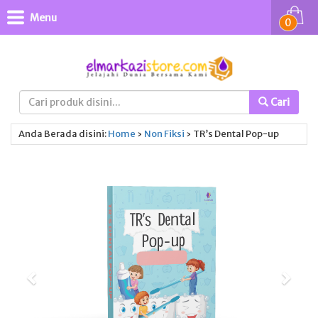
Menu
0
Cari
Anda Berada disini:
Home
›
Non Fiksi
›
TR’s Dental Pop-up