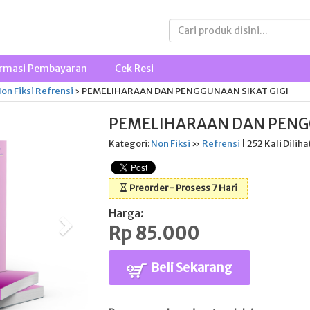
rmasi Pembayaran
Cek Resi
on Fiksi
Refrensi
›
PEMELIHARAAN DAN PENGGUNAAN SIKAT GIGI
PEMELIHARAAN DAN PENGG
Kategori:
Non Fiksi
»
Refrensi
| 252 Kali Diliha
Preorder - Prosess 7 Hari
Harga:
Rp 85.000
Beli Sekarang