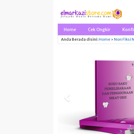
Home
Cek Ongkir
Konfi
Anda Berada disini:
Home
›
Non Fiksi
N