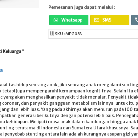
Pemesanan Juga dapat melalui :
Whatsapp
SMS
SKU : MPG083
i Keluarga"
ya
ualitas hidup seorang anak, jika seorang anak mengalami suntin
k tetapi juga mempengaruhi kemampuan kognitifnya. Selain itu ef
c yang akan menghasilkan penyakit tidak menular. Penyakit tida
g coroner, dan penyakit gangguan metabolism lainnya. untuk itu p
ng dan lebih luas. Yang pada akhirnya akan menurun pada 100 tah
atkan generasi berikutnya dengan potensi lebih baik. Pencegaha
ma kehidupan. Meliputi masa anak dalam kandungan hingga anak 
nting terutama di Indonesia dan Sumatera Utara khususnya. Saat 
gai penyebab stunting antara lain adalah kurangnya asupan gizi y