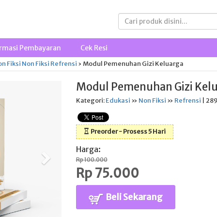
rmasi Pembayaran
Cek Resi
n Fiksi
Non Fiksi
Refrensi
›
Modul Pemenuhan Gizi Keluarga
Modul Pemenuhan Gizi Kel
Kategori:
Edukasi
»
Non Fiksi
»
Refrensi
| 289
Preorder - Prosess 5 Hari
Harga:
Rp 100.000
Rp 75.000
Beli Sekarang