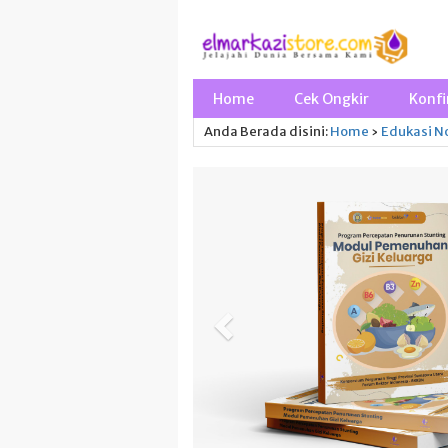
Home
Cek Ongkir
Konfi
Anda Berada disini:
Home
›
Edukasi
No