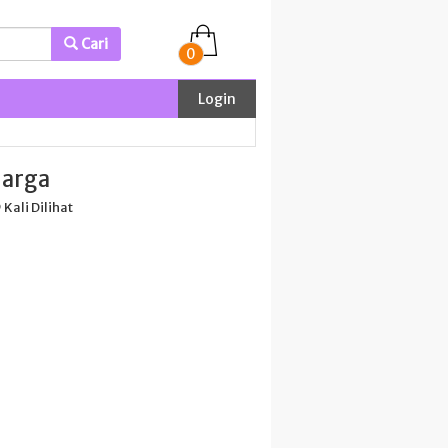
Cari
0
Login
uarga
 Kali Dilihat