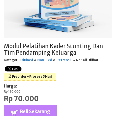
Modul Pelatihan Kader Stunting Dan
Tim Pendamping Keluarga
Kategori:
Edukasi
»
Non Fiksi
»
Refrensi
| 447 Kali Dilihat
Preorder - Prosess 5 Hari
Harga:
Rp 130.000
Rp 70.000
Beli Sekarang