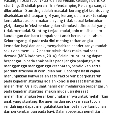
Pasangan Usia Subur (PUS) dan surveilans keluarga berisiko
stunting. Di sinilah peran Tim Pendamping Keluarga sangat
dibutuhkan. Stunting adalah masalah kurang gizi kronis yang
disebabkan oleh asupan gizi yang kurang dalam waktu cukup
lama akibat asupan makanan yang tidak sesuai kebutuhan
gizi, adanya infeksi berulang dan stimulasi psikososial yang
tidak memadai. Stunting terjadi mulai janin masih dalam
kandungan dan baru tampak saat anak berusia dua tahun.
Kekurangan gizi pada usia dini meningkatkan angka
kematian bayi dan anak, menyebabkan penderitanya mudah
sakit dan memiliki 2 postur tubuh tidak maksimal saat
dewasa (MCA Indonesia, 2014). Selain itu, stunting dapat
berpengaruh pada anak balita pada jangka panjang yaitu
mengganggu mengganggu kesehatan, pendidikan serta
produktifitasnya di kemudian hari. Beberapa hasil kajian
menunjukkan bahwa salah satu faktor yang berpengaruh
pada kejadian stunting adalah kondisi ibu saat hamil dan
melahirkan. Usia ibu saat hamil dan melahirkan berpengaruh
pada kejadian stunting: makin muda usia ibu saat
melahirkan, makin besar kemungkinannya untuk melahirkan
anak yang stunting. Ibu anemia dan indeks massa tubuh
rendah juga dapat mengakibatkan hambatan pertumbuhan
dan perkembangan pada bayi. Dalam beberapa penelitian,