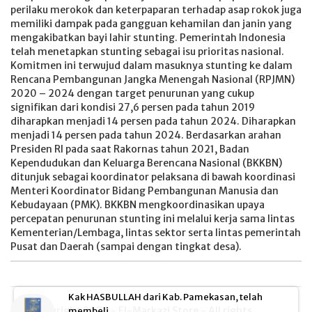
perilaku merokok dan keterpaparan terhadap asap rokok juga
memiliki dampak pada gangguan kehamilan dan janin yang
mengakibatkan bayi lahir stunting. Pemerintah Indonesia
telah menetapkan stunting sebagai isu prioritas nasional.
Komitmen ini terwujud dalam masuknya stunting ke dalam
Rencana Pembangunan Jangka Menengah Nasional (RPJMN)
2020 – 2024 dengan target penurunan yang cukup
signifikan dari kondisi 27,6 persen pada tahun 2019
diharapkan menjadi 14 persen pada tahun 2024. Diharapkan
menjadi 14 persen pada tahun 2024. Berdasarkan arahan
Presiden RI pada saat Rakornas tahun 2021, Badan
Kependudukan dan Keluarga Berencana Nasional (BKKBN)
ditunjuk sebagai koordinator pelaksana di bawah koordinasi
Menteri Koordinator Bidang Pembangunan Manusia dan
Kebudayaan (PMK). BKKBN mengkoordinasikan upaya
percepatan penurunan stunting ini melalui kerja sama lintas
Kementerian/Lembaga, lintas sektor serta lintas pemerintah
Pusat dan Daerah (sampai dengan tingkat desa).
Kak HASBULLAH dari Kab. Pamekasan, telah
© Copyright 2026 - El-Markazi Store - All rights
membeli