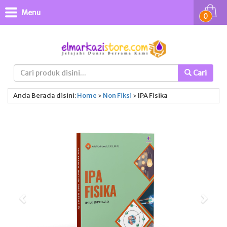
Menu
0
Cari
Anda Berada disini:
Home
›
Non Fiksi
›
IPA Fisika